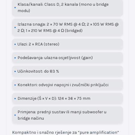
Klasa/kanali: Class D, 2 kanala (mono u bridge
modu)
Izlazna snaga: 2 × 70 W RMS @ 4 Ω; 2 × 105 W RMS @
2 Ω; 1 × 210 W RMS @ 4 Ω (bridged)
Ulazi: 2 × RCA (stereo)
Podešavanja: ulazna osjetljivost (gain)
Učinkovitost: do 83 %
Konektori: odvojivi napojni i zvučnički priključci
Dimenzije (Š × V × D): 124 × 36 × 75 mm
Primjena: prednji sustav ili manji subwoofer u
bridge načinu
Kompaktno i snažno rješenje za “pure amplification”