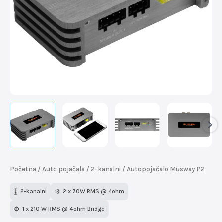
Početna
/
Auto pojačala
/
2-kanalni
/ Autopojačalo Musway P2
🎚️
2-kanalni
⚙️
2 x 70W RMS @ 4ohm
⚙️
1 x 210 W RMS @ 4ohm Bridge