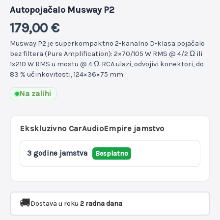
Autopojačalo Musway P2
179,00
€
Musway P2 je superkompaktno 2-kanalno D-klasa pojačalo
bez filtera (Pure Amplification): 2×70/105 W RMS @ 4/2 Ω ili
1×210 W RMS u mostu @ 4 Ω. RCA ulazi, odvojivi konektori, do
83 % učinkovitosti, 124×36×75 mm.
Na zalihi
Ekskluzivno CarAudioEmpire jamstvo
3 godine jamstva
Besplatno
🚚
Dostava u roku
2 radna dana