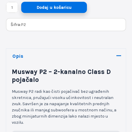
Autopojačalo
Dodaj u košaricu
Musway
P2
Šifra:
P2
količina
Opis
Musway P2 – 2-kanalno Class D
pojačalo
Musway P2 radi kao čisti pojačivač bez ugrađenih
skretnica, pružajući visoku učinkovitost i neutralan
zvuk. Savršen je za napajanje kvalitetnih prednjih
zvučnika ili manjeg subwoofera u mostnom načinu, a
zbog minijaturnih dimenzija lako nalazi mjesto u
vozilu.