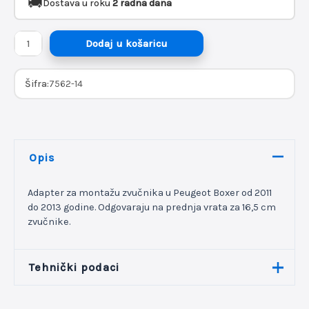
🚚
Dostava u roku
2 radna dana
Adapter
Dodaj u košaricu
za
zvučnike
Šifra:
7562-14
Peugeot
Boxer
2011-
Opis
>2013
Ø165
Adapter za montažu zvučnika u Peugeot Boxer od 2011
(naprijed)
do 2013 godine. Odgovaraju na prednja vrata za 16,5 cm
količina
zvučnike.
Tehnički podaci